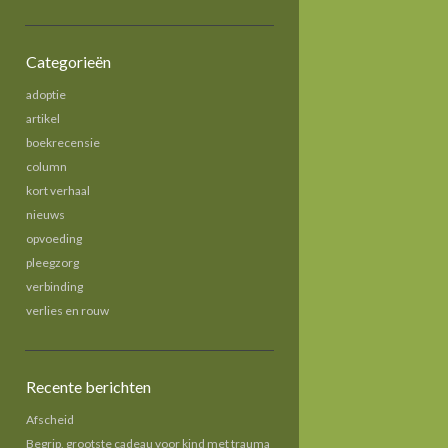
Categorieën
adoptie
artikel
boekrecensie
column
kort verhaal
nieuws
opvoeding
pleegzorg
verbinding
verlies en rouw
Recente berichten
Afscheid
Begrip, grootste cadeau voor kind met trauma