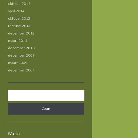
oktober 2014
april 2014
oktober 2013
februari 2013
december 2012
maart 2011
december 2010
december 2009
maart 2009
december 2004
Z
o
e
k
e
n
Meta