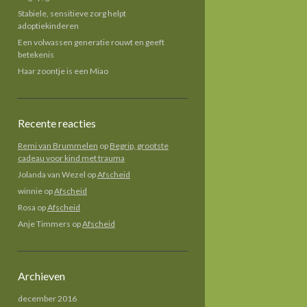
Stabiele, sensitieve zorg helpt
adoptiekinderen
Een volwassen generatie rouwt en geeft
betekenis
Haar zoontje is een Miao
Recente reacties
Remi van Brummelen
op
Begrip, grootste
cadeau voor kind met trauma
Jolanda van Wezel
op
Afscheid
winnie
op
Afscheid
Rosa
op
Afscheid
Anje Timmers
op
Afscheid
Archieven
december 2016