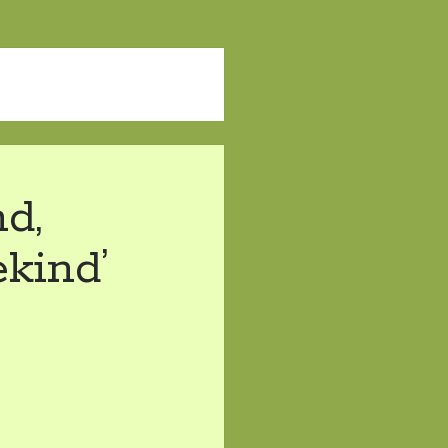
d,
ekind’