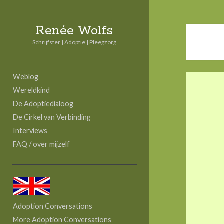
Renée Wolfs
Schrijfster | Adoptie | Pleegzorg
S
Weblog
i
Wereldkind
d
De Adoptiedialoog
e
De Cirkel van Verbinding
Interviews
b
FAQ / over mijzelf
a
r
Adoption Conversations
More Adoption Conversations