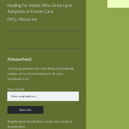
Healing for Adults Who Grew Up in
Adoption or Foster Care
FAQ / About me
Nieuwsfeed
Ontvang updates van mijn blog via facebook,
twitter of rss (zie hierboven) of vul je
emailadres in:
Your email:
Ik gebruik je emailadres nooit voor andere
doeleinden.