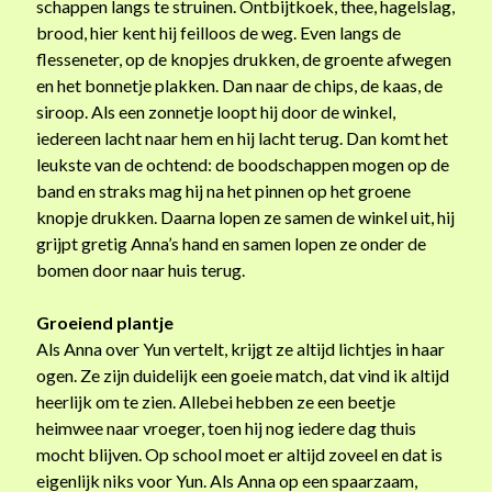
adoptie
schappen langs te struinen. Ontbijtkoek, thee, hagelslag,
artikel
brood, hier kent hij feilloos de weg. Even langs de
boekrecensie
flesseneter, op de knopjes drukken, de groente afwegen
column
en het bonnetje plakken. Dan naar de chips, de kaas, de
kort verhaal
siroop. Als een zonnetje loopt hij door de winkel,
nieuws
iedereen lacht naar hem en hij lacht terug. Dan komt het
opvoeding
leukste van de ochtend: de boodschappen mogen op de
pleegzorg
band en straks mag hij na het pinnen op het groene
verbinding
knopje drukken. Daarna lopen ze samen de winkel uit, hij
verlies en rouw
grijpt gretig Anna’s hand en samen lopen ze onder de
bomen door naar huis terug.
Recente berichten
Groeiend plantje
Als Anna over Yun vertelt, krijgt ze altijd lichtjes in haar
Afscheid
ogen. Ze zijn duidelijk een goeie match, dat vind ik altijd
Begrip, grootste cadeau voor kind met trauma
heerlijk om te zien. Allebei hebben ze een beetje
Stabiele, sensitieve zorg helpt adoptiekinderen
heimwee naar vroeger, toen hij nog iedere dag thuis
Een volwassen generatie rouwt en geeft betekenis
mocht blijven. Op school moet er altijd zoveel en dat is
Haar zoontje is een Miao
eigenlijk niks voor Yun. Als Anna op een spaarzaam,