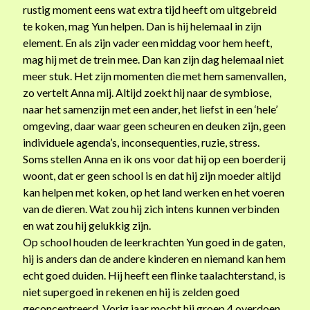
rustig moment eens wat extra tijd heeft om uitgebreid
te koken, mag Yun helpen. Dan is hij helemaal in zijn
Recente reacties
element. En als zijn vader een middag voor hem heeft,
Remi van Brummelen
op
Begrip, grootste cadeau voor kind met trauma
mag hij met de trein mee. Dan kan zijn dag helemaal niet
Jolanda van Wezel
op
Afscheid
meer stuk. Het zijn momenten die met hem samenvallen,
winnie
op
Afscheid
zo vertelt Anna mij. Altijd zoekt hij naar de symbiose,
Rosa
op
Afscheid
naar het samenzijn met een ander, het liefst in een ‘hele’
Anje Timmers
op
Afscheid
omgeving, daar waar geen scheuren en deuken zijn, geen
individuele agenda’s, inconsequenties, ruzie, stress.
Soms stellen Anna en ik ons voor dat hij op een boerderij
woont, dat er geen school is en dat hij zijn moeder altijd
Archieven
kan helpen met koken, op het land werken en het voeren
december 2016
van de dieren. Wat zou hij zich intens kunnen verbinden
oktober 2014
en wat zou hij gelukkig zijn.
april 2014
Op school houden de leerkrachten Yun goed in de gaten,
oktober 2013
hij is anders dan de andere kinderen en niemand kan hem
februari 2013
echt goed duiden. Hij heeft een flinke taalachterstand, is
december 2012
niet supergoed in rekenen en hij is zelden goed
maart 2011
geconcentreerd. Vorig jaar mocht hij groep 4 overdoen