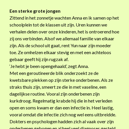
Een sterke grote jongen
Zittend in het zonnetje wachten Anna en ik samen op het
schoolplein tot de klassen uit zijn. Uren kunnen we
verhalen delen over onze kinderen, het is ontroerend hoe
zij ons verbinden. Alsof we allemaal familie van elkaar
zijn. Als de school uit gaat, rent Yun naar zijn moeder
toe. Ze omhelzen elkaar stevig en met een achteloos
gebaar geeft hij zijn rugzak af.
‘Je hebt je been opengehaald’, zegt Anna.
Met een geroutineerde blik onderzoekt ze de
kwetsbare plekken op zijn sterke onderbenen. Als ze
straks thuis zijn, smeert ze die in met vaseline, een
dagelijkse routine. Vooral zijn onderbenen zijn
kurkdroog. Regelmatig krabde hij die in het verleden
open en soms kwam er dan een infectie in. Heel lastig,
vooral omdat die infectie zich nog wel eens uitbreidde.
Dokters en psychologen hadden zich al vaak over zijn
onderbenen gebogen en al heel veel diagnoses gesteld.