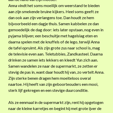
FAQ / About me
Anna vindt het soms moeilijk om weerstand te bieden
aan zijn smekende bruine kijkers. Heel soms geeft ze
dan ook aan zijn verlangens toe. Dan houdt ze hem
bijvoorbeeld een dagje thuis. Samen kabbelen ze dan
gemoedelijk de dag door: iets later opstaan, nog even in
pyjama blijven; een beschuitje met hagelslag eten en
Nieuwsfeed
daarna spelen met de knuffels of de lego, terwijl Anna
Ontvang updates van mijn blog via facebook, twitter of rss (zie
de tafel opruimt. Als zijn grote zus naar school is, mag
hierboven) of vul je emailadres in:
de televisie even aan. Teletubbies, Zandkasteel. Daarna
Your email:
drinken ze samen iets lekkers en kleedt Yun zich aan.
Samen wandelen ze naar de supermarkt, ze zetten er
stevig de pas in, want daar houdt hij van, zo vertelt Anna.
Zijn sterke benen dragen hem moeiteloos overal
naartoe. Hij heeft van zijn geboorteouders een mooi,
Ik gebruik je emailadres nooit voor andere doeleinden.
sterk lijf gekregen en een stevige duurconditie.
Als ze eenmaal in de supermarkt zijn, rent hij opgetogen
Categorieën
naar de kleine karretjes en begint hij met grote ijver de