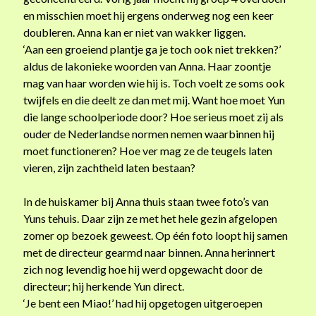
december 2010
en misschien moet hij ergens onderweg nog een keer
december 2009
doubleren. Anna kan er niet van wakker liggen.
maart 2009
‘Aan een groeiend plantje ga je toch ook niet trekken?’
december 2004
aldus de lakonieke woorden van Anna. Haar zoontje
mag van haar worden wie hij is. Toch voelt ze soms ook
twijfels en die deelt ze dan met mij. Want hoe moet Yun
Z
die lange schoolperiode door? Hoe serieus moet zij als
o
ouder de Nederlandse normen nemen waarbinnen hij
e
moet functioneren? Hoe ver mag ze de teugels laten
k
vieren, zijn zachtheid laten bestaan?
e
n
Meta
In de huiskamer bij Anna thuis staan twee foto’s van
Yuns tehuis. Daar zijn ze met het hele gezin afgelopen
Inloggen
zomer op bezoek geweest. Op één foto loopt hij samen
Berichten
RSS
met de directeur gearmd naar binnen. Anna herinnert
Reacties
RSS
zich nog levendig hoe hij werd opgewacht door de
WordPress.org
directeur; hij herkende Yun direct.
‘Je bent een Miao!’ had hij opgetogen uitgeroepen