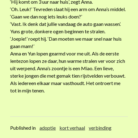
‘Hij komt om 3 uur naar huis’, zegt Anna.
‘Oh. Leuk!’ Tevreden slaat hij een arm om Anna’s middel.
‘Gaan we dan nog iets leuks doen?’
‘Vast. Ik denk dat jullie vandaag de auto gaan wassen’.
Yuns grote, donkere ogen beginnen te stralen.
‘Joepie!’ roept hij. ‘Dan moeten we maar snel naar huis
gaan mam!’
Anna en Yun lopen gearmd voor me uit. Als de eerste
lentezon lopen ze daar, hun warme stralen ver voor zich
uit werpend. Anna’s zoontje is een Miao. Een lieve,
sterke jongen die met gemak tien rijstvelden verbouwt.
Als iedereen elkaar maar vasthoudt. Het ontroert me
tot in mijn tenen.
Published in
adoptie
kort verhaal
verbinding