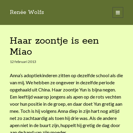
Renée Wolfs
o
p
S
e
n
Weblog
i
p
r
Wereldkind
Haar zoontje is een
i
d
De Adoptiedialoog
m
Miao
a
e
De Cirkel van Verbinding
i
r
Interviews
12 februari 2013
b
m
FAQ / over mijzelf
e
n
a
Anna’s adoptiekinderen zitten op dezelfde school als die
u
van mij. We hebben ze ongeveer in dezelfde periode
r
opgehaald uit China. Haar zoontje Yun is bijna negen.
Een leeftijd waarop jongens als apen op de rots vechten
voor hun positie in de groep, en daar doet Yun gretig aan
Adoption Conversations
mee. Toch is hij volgens Anna diep in zijn hart nog altijd
More Adoption Conversations
net zo zachtaardig als toen hij drie was. Als de andere
Healing for Adults Who Grew Up in Adoption or Foster
apen niet in de buurt zijn, huppelt hij gretig de dag door
Care
aan de hand van zijn moeder.